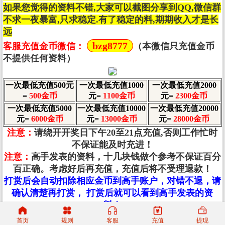
如果您觉得的资料不错,大家可以截图分享到QQ,微信群
不求一夜暴富,只求稳定.有了稳定的料,期期收入才是长
远
bzg8777
客服充值金币微信：
（本微信只充值金币
不提供任何资料）
一次最低充值500元
一次最低充值1000
一次最低充值2000
=
500金币
元=
1100金币
元=
2300金币
一次最低充值5000
一次最低充值10000
一次最低充值20000
元=
6000金币
元=
13000金币
元=
28000金币
注意：
请绕开开奖日下午20至21点充值,否则工作忙时
不保证能及时充进！
注意：
高手发表的资料，十几块钱做个参考不保证百分
百正确。考虑好后再充值，充值后将不受理退款！
打赏后会自动扣除相应金币到高手账户，对错不退，请
确认清楚再打赏， 打赏后就可以看到高手发表的资
料！
楼主
首页
规则
客服
充值
提现