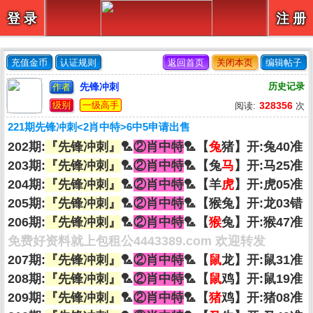
【
】
登 录
注 册
充值金币
认证规则
返回首页
关闭本页
编辑帖子
先锋冲刺
历史记录
作者
级别
一级高手
328356
阅读:
次
221期先锋冲刺<2肖中特>6中5申请出售
202期:
『先锋冲刺』
🏸
②肖中特
🏸【
兔
猪】开:兔40准
203期:
『先锋冲刺』
🏸
②肖中特
🏸【兔
马
】开:马25准
204期:
『先锋冲刺』
🏸
②肖中特
🏸【羊
虎
】开:虎05准
205期:
『先锋冲刺』
🏸
②肖中特
🏸【猴兔】开:龙03错
206期:
『先锋冲刺』
🏸
②肖中特
🏸【
猴
兔】开:猴47准
免费好资料就上包租公4443389.com 欢迎转发
207期:
『先锋冲刺』
🏸
②肖中特
🏸【
鼠
龙】开:鼠31准
208期:
『先锋冲刺』
🏸
②肖中特
🏸【
鼠
鸡】开:鼠19准
209期:
『先锋冲刺』
🏸
②肖中特
🏸【
猪
鸡】开:猪08准