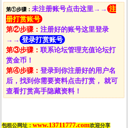
未注册账号点击这里→→
注
第①步骤：
册打赏账号
第②步骤：
注册好的账号这里登录
→→
登录打赏账号
第③步骤：
联系论坛管理充值论坛打
赏金币！
第④步骤：
登录到你注册好的用户名
后，找到你需要资料点击打赏， 就可
查看打赏高手隐藏资料！
www.13711777.com
包租公网址：
欢迎分享