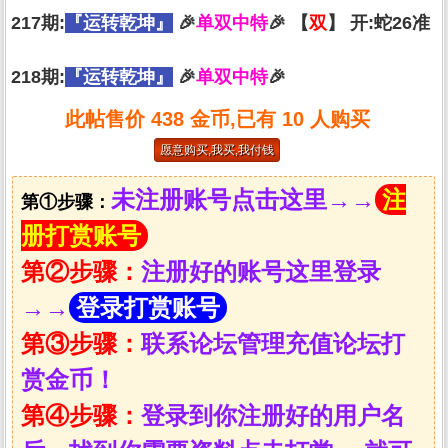
217期:
『运转乾坤』
🎉
单双中特
🎉 【
双
】 开:蛇26准
218期:
『运转乾坤』
🎉
单双中特
🎉
此帖售价 438 金币,已有 10 人购买
未注册账号点击这里→→
注
第①步骤：
册打赏账号
第②步骤：
注册好的账号这里登录
→→
登录打赏账号
第③步骤：
联系论坛管理充值论坛打
赏金币！
第④步骤：
登录到你注册好的用户名