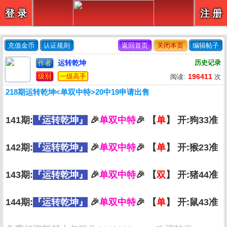
【
】
登 录
注 册
充值金币
认证规则
返回首页
关闭本页
编辑帖子
运转乾坤
历史记录
作者
级别
一级高手
196411
阅读:
次
218期运转乾坤<单双中特>20中19申请出售
141期:
『运转乾坤』
🎉
单双中特
🎉 【
单
】 开:狗33准
142期:
『运转乾坤』
🎉
单双中特
🎉 【
单
】 开:猴23准
143期:
『运转乾坤』
🎉
单双中特
🎉 【
双
】 开:猪44准
144期:
『运转乾坤』
🎉
单双中特
🎉 【
单
】 开:鼠43准