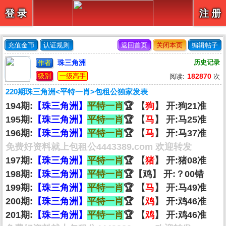
【
】
登 录
注 册
充值金币
认证规则
返回首页
关闭本页
编辑帖子
珠三角洲
历史记录
作者
级别
一级高手
182870
阅读:
次
220期珠三角洲<平特一肖>包租公独家发表
194期:
【珠三角洲】
平特一肖
🏆 【
狗
】 开:狗21准
195期:
【珠三角洲】
平特一肖
🏆 【
马
】 开:马25准
196期:
【珠三角洲】
平特一肖
🏆 【
马
】 开:马37准
免费好资料就上包租公4443389.com 欢迎转发
197期:
【珠三角洲】
平特一肖
🏆 【
猪
】 开:猪08准
198期:
【珠三角洲】
平特一肖
🏆【鸡】 开:？00错
199期:
【珠三角洲】
平特一肖
🏆 【
马
】 开:马49准
200期:
【珠三角洲】
平特一肖
🏆 【
鸡
】 开:鸡46准
201期:
【珠三角洲】
平特一肖
🏆 【
鸡
】 开:鸡46准