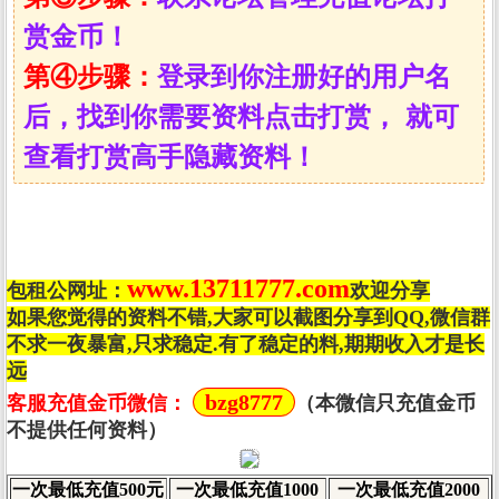
赏金币！
第④步骤：
登录到你注册好的用户名
后，找到你需要资料点击打赏， 就可
查看打赏高手隐藏资料！
www.13711777.com
包租公网址：
欢迎分享
如果您觉得的资料不错,大家可以截图分享到QQ,微信群
不求一夜暴富,只求稳定.有了稳定的料,期期收入才是长
远
bzg8777
客服充值金币微信：
（本微信只充值金币
不提供任何资料）
一次最低充值500元
一次最低充值1000
一次最低充值2000