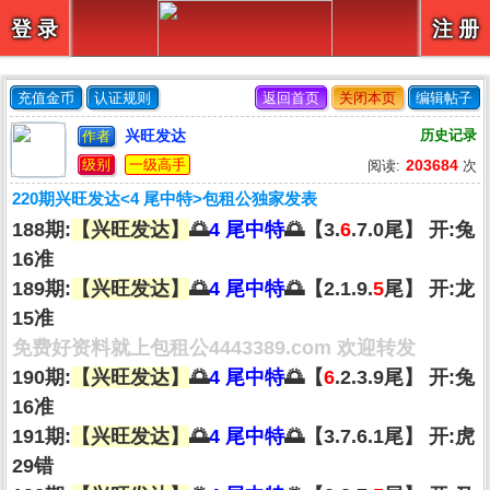
【
】
登 录
注 册
充值金币
认证规则
返回首页
关闭本页
编辑帖子
兴旺发达
历史记录
作者
级别
一级高手
203684
阅读:
次
220期兴旺发达<4 尾中特>包租公独家发表
188期:
【兴旺发达】
🌅
4 尾中特
🌅【3.
6
.7.0尾】 开:兔
16准
189期:
【兴旺发达】
🌅
4 尾中特
🌅【2.1.9.
5
尾】 开:龙
15准
免费好资料就上包租公4443389.com 欢迎转发
190期:
【兴旺发达】
🌅
4 尾中特
🌅【
6
.2.3.9尾】 开:兔
16准
191期:
【兴旺发达】
🌅
4 尾中特
🌅【3.7.6.1尾】 开:虎
29错