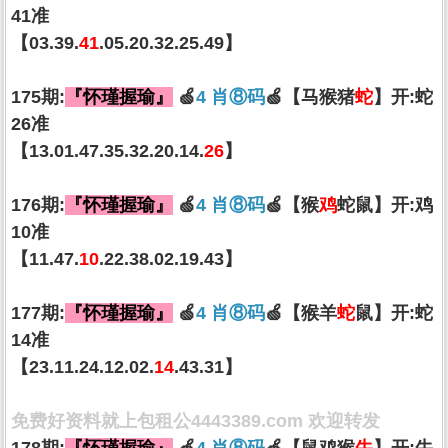
41准
【03.39.
41
.05.20.32.25.49】
175期:
『怀瑾握瑜』
🍏
4 肖⑧码
🍏【马猴猪
蛇
】开:蛇
26准
【13.01.47.35.32.20.14.
26
】
176期:
『怀瑾握瑜』
🍏
4 肖⑧码
🍏【猴
鸡
蛇鼠】开:鸡
10准
【11.47.
10
.22.38.02.19.43】
177期:
『怀瑾握瑜』
🍏
4 肖⑧码
🍏【猴羊
蛇
鼠】开:蛇
14准
【23.11.24.12.02.
14
.43.31】
免费好资料就上包租公4443389.com 欢迎转发