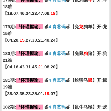
178期:
『怀瑾握瑜』
🍏
4 肖⑧码
🍏【鼠鸡猴
牛
】开:牛
18准
【19.07.46.34.23.47.06.
18
】
179期:
『怀瑾握瑜』
🍏
4 肖⑧码
🍏【兔
龙
狗羊】开:龙
15准
【04.28.
15
.27.33.21.48.24】
180期:
『怀瑾握瑜』
🍏
4 肖⑧码
🍏【兔鼠
狗
猪】开:狗
21准
【04.16.43.31.45.
21
.08.20】
181期:
『怀瑾握瑜』
🍏
4 肖⑧码
🍏【蛇猴马
鼠
】开:鼠
19准
【38.02.35.23.25.01.
19
.07】
182期:
『怀瑾握瑜』
🍏
4 肖⑧码
🍏【鼠牛马猴】开:虎