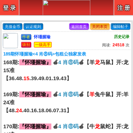
【
】
登 录
注 册
充值金币
认证规则
返回首页
关闭本页
编辑帖子
怀瑾握瑜
历史记录
作者
级别
一级高手
24518
阅读:
次
189期怀瑾握瑜<4 肖⑧码>包租公独家发表
168期:
『怀瑾握瑜』
🍏
4 肖⑧码
🍏【羊
龙
马鼠】开:龙
15准
【36.48.
15
.39.49.01.19.43】
169期:
『怀瑾握瑜』
🍏
4 肖⑧码
🍏【
羊
兔牛鼠】开:羊
24准
【48.
24
.40.16.18.06.07.31】
170期:
『怀瑾握瑜』
🍏
4 肖⑧码
🍏【牛
龙
鼠蛇】开:龙