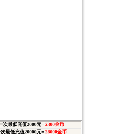
一次最低充值2000元=
2300金币
次最低充值20000元=
28000金币