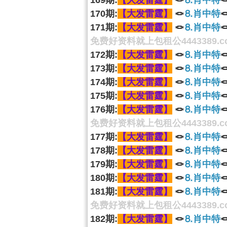
169期:
【大发雷霆】
🪢
⒏肖中特
170期:
【大发雷霆】
🪢
⒏肖中特
171期:
【大发雷霆】
🪢
⒏肖中特
免费好资料就上包租公4443389.c
172期:
【大发雷霆】
🪢
⒏肖中特
173期:
【大发雷霆】
🪢
⒏肖中特
174期:
【大发雷霆】
🪢
⒏肖中特
175期:
【大发雷霆】
🪢
⒏肖中特
176期:
【大发雷霆】
🪢
⒏肖中特

免费好资料就上包租公4443389.c
177期:
【大发雷霆】
🪢
⒏肖中特
178期:
【大发雷霆】
🪢
⒏肖中特
179期:
【大发雷霆】
🪢
⒏肖中特
180期:
【大发雷霆】
🪢
⒏肖中特
181期:
【大发雷霆】
🪢
⒏肖中特

免费好资料就上包租公4443389.c
182期:
【大发雷霆】
🪢
⒏肖中特