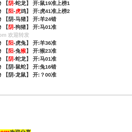
 【
阴
-蛇龙】 开:鼠19准上榜1
 【
阳
-
虎
鸡】 开:虎41准上榜2
 【阴-马猪】 开:羊24错
 【
阴
-狗猪】 开:马01准
om 欢迎转发
 【
阳
-虎兔】 开:羊36准
 【
阳
-兔
猴
】 开:猴23准
 【
阴
-蛇龙】 开:马01准
 【阴-鼠蛇】 开:兔16错
 【阴-龙鼠】 开:？00准
com