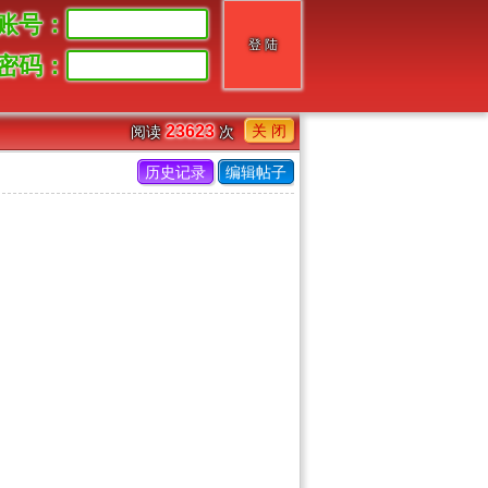
账号：
密码：
关 闭
23623
阅读
次
历史记录
编辑帖子