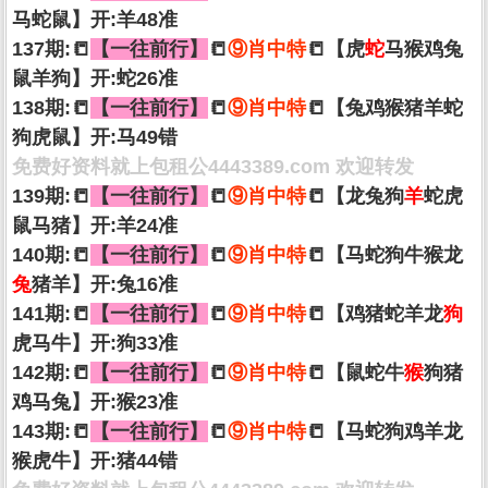
马蛇鼠】开:羊48准
137期:📒
【一往前行】
📒
⑨肖中特
📒【虎
蛇
马猴鸡兔
鼠羊狗】开:蛇26准
138期:📒
【一往前行】
📒
⑨肖中特
📒【兔鸡猴猪羊蛇
狗虎鼠】开:马49错
免费好资料就上包租公4443389.com 欢迎转发
139期:📒
【一往前行】
📒
⑨肖中特
📒【龙兔狗
羊
蛇虎
鼠马猪】开:羊24准
140期:📒
【一往前行】
📒
⑨肖中特
📒【马蛇狗牛猴龙
兔
猪羊】开:兔16准
141期:📒
【一往前行】
📒
⑨肖中特
📒【鸡猪蛇羊龙
狗
虎马牛】开:狗33准
142期:📒
【一往前行】
📒
⑨肖中特
📒【鼠蛇牛
猴
狗猪
鸡马兔】开:猴23准
143期:📒
【一往前行】
📒
⑨肖中特
📒【马蛇狗鸡羊龙
猴虎牛】开:猪44错