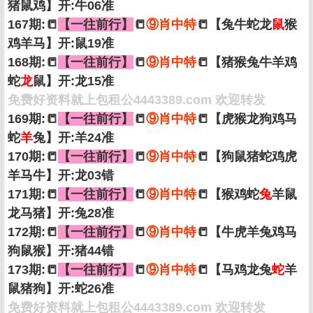
猪鼠鸡】开:牛06准
167期:📒
【一往前行】
📒
⑨肖中特
📒【兔牛蛇龙
鼠
猴
鸡羊马】开:鼠19准
168期:📒
【一往前行】
📒
⑨肖中特
📒【猪猴兔牛羊鸡
蛇
龙
鼠】开:龙15准
免费好资料就上包租公4443389.com 欢迎转发
169期:📒
【一往前行】
📒
⑨肖中特
📒【虎猴龙狗鸡马
蛇
羊
兔】开:羊24准
170期:📒
【一往前行】
📒
⑨肖中特
📒【狗鼠猪蛇鸡虎
羊马牛】开:龙03错
171期:📒
【一往前行】
📒
⑨肖中特
📒【猴鸡蛇
兔
羊鼠
龙马猪】开:兔28准
172期:📒
【一往前行】
📒
⑨肖中特
📒【牛虎羊兔鸡马
狗鼠猴】开:猪44错
173期:📒
【一往前行】
📒
⑨肖中特
📒【马鸡龙兔
蛇
羊
鼠猪狗】开:蛇26准
免费好资料就上包租公4443389.com 欢迎转发