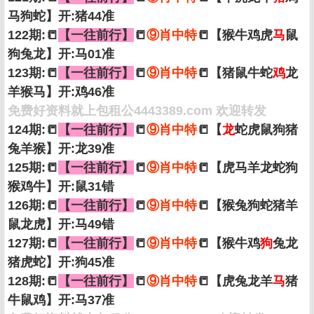
马狗蛇】开:猪44准
122期:📒
【一往前行】
📒
⑨肖中特
📒【猴牛鸡虎
马
鼠
狗兔龙】开:马01准
123期:📒
【一往前行】
📒
⑨肖中特
📒【猪鼠牛蛇
鸡
龙
羊猴马】开:鸡46准
免费好资料就上包租公4443389.com 欢迎转发
124期:📒
【一往前行】
📒
⑨肖中特
📒【
龙
蛇虎鼠狗猪
兔羊猴】开:龙39准
125期:📒
【一往前行】
📒
⑨肖中特
📒【虎马羊龙蛇狗
猴鸡牛】开:鼠31错
126期:📒
【一往前行】
📒
⑨肖中特
📒【猴兔狗蛇猪羊
鼠龙虎】开:马49错
127期:📒
【一往前行】
📒
⑨肖中特
📒【猴牛鸡
狗
兔龙
猪虎蛇】开:狗45准
128期:📒
【一往前行】
📒
⑨肖中特
📒【虎兔龙羊
马
猪
牛鼠鸡】开:马37准