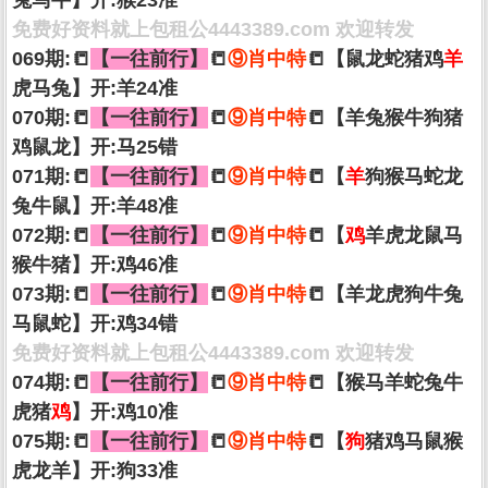
兔马牛】开:猴23准
免费好资料就上包租公4443389.com 欢迎转发
069期:📒
【一往前行】
📒
⑨肖中特
📒【鼠龙蛇猪鸡
羊
虎马兔】开:羊24准
070期:📒
【一往前行】
📒
⑨肖中特
📒【羊兔猴牛狗猪
鸡鼠龙】开:马25错
071期:📒
【一往前行】
📒
⑨肖中特
📒【
羊
狗猴马蛇龙
兔牛鼠】开:羊48准
072期:📒
【一往前行】
📒
⑨肖中特
📒【
鸡
羊虎龙鼠马
猴牛猪】开:鸡46准
073期:📒
【一往前行】
📒
⑨肖中特
📒【羊龙虎狗牛兔
马鼠蛇】开:鸡34错
免费好资料就上包租公4443389.com 欢迎转发
074期:📒
【一往前行】
📒
⑨肖中特
📒【猴马羊蛇兔牛
虎猪
鸡
】开:鸡10准
075期:📒
【一往前行】
📒
⑨肖中特
📒【
狗
猪鸡马鼠猴
虎龙羊】开:狗33准