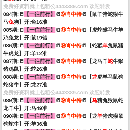
免费好资料就上包租公4443389.com 欢迎转发
084期:📒
【一往前行】
📒
⑨肖中特
📒【鼠羊猪蛇猴牛
马
兔
狗】开:兔16准
085期:📒
【一往前行】
📒
⑨肖中特
📒【虎蛇猴马牛羊
鸡兔龙】开:鼠19错
086期:📒
【一往前行】
📒
⑨肖中特
📒【蛇猴
羊
兔鼠猪
牛虎龙】开:羊12准
087期:📒
【一往前行】
📒
⑨肖中特
📒【龙马羊
蛇
牛猴
猪鸡鼠】开:蛇26准
088期:📒
【一往前行】
📒
⑨肖中特
📒【
龙
虎羊马鼠狗
蛇猪牛】开:龙27准
免费好资料就上包租公4443389.com 欢迎转发
089期:📒
【一往前行】
📒
⑨肖中特
📒【
马
猪兔猴鼠蛇
龙羊牛】开:马49准
090期:📒
【一往前行】
📒
⑨肖中特
📒【龙
羊
猪虎猴鼠
狗蛇牛】开:羊36准