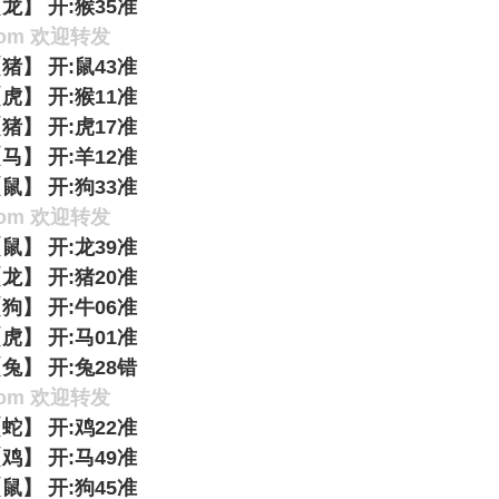
【龙】 开:猴35准
om 欢迎转发
【猪】 开:鼠43准
【虎】 开:猴11准
【猪】 开:虎17准
【马】 开:羊12准
【鼠】 开:狗33准
om 欢迎转发
【鼠】 开:龙39准
【龙】 开:猪20准
【狗】 开:牛06准
【虎】 开:马01准
【兔】 开:兔28错
om 欢迎转发
【蛇】 开:鸡22准
【鸡】 开:马49准
【鼠】 开:狗45准