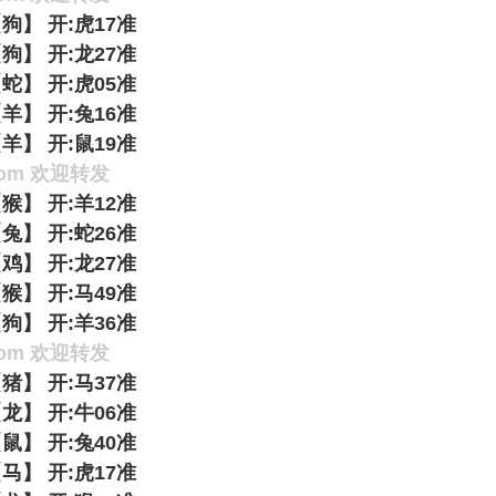
【狗】 开:虎17准
【狗】 开:龙27准
【蛇】 开:虎05准
【羊】 开:兔16准
【羊】 开:鼠19准
om 欢迎转发
【猴】 开:羊12准
【兔】 开:蛇26准
【鸡】 开:龙27准
【猴】 开:马49准
【狗】 开:羊36准
om 欢迎转发
【猪】 开:马37准
【龙】 开:牛06准
【鼠】 开:兔40准
【马】 开:虎17准