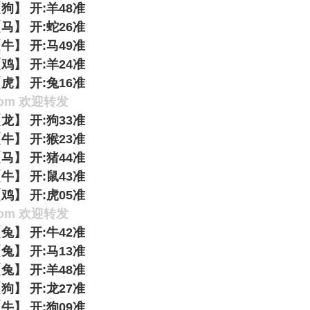
【狗】 开:羊48准
【马】 开:蛇26准
【牛】 开:马49准
【鸡】 开:羊24准
【虎】 开:兔16准
om 欢迎转发
【龙】 开:狗33准
【牛】 开:猴23准
【马】 开:猪44准
【牛】 开:鼠43准
【鸡】 开:虎05准
om 欢迎转发
【兔】 开:牛42准
【兔】 开:马13准
【兔】 开:羊48准
【狗】 开:龙27准
【牛】 开:狗09准