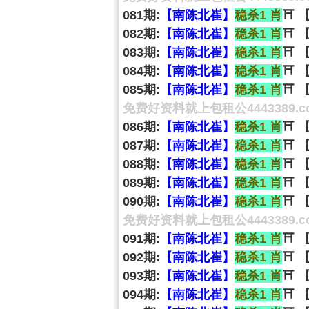
081期:
【南陈北崔】
稳杀1 肖
⛩ 
082期:
【南陈北崔】
稳杀1 肖
⛩ 
083期:
【南陈北崔】
稳杀1 肖
⛩ 
084期:
【南陈北崔】
稳杀1 肖
⛩ 
085期:
【南陈北崔】
稳杀1 肖
⛩ 
免费好资料就上包租公4443389.c
086期:
【南陈北崔】
稳杀1 肖
⛩ 
087期:
【南陈北崔】
稳杀1 肖
⛩ 
088期:
【南陈北崔】
稳杀1 肖
⛩ 
089期:
【南陈北崔】
稳杀1 肖
⛩ 
090期:
【南陈北崔】
稳杀1 肖
⛩ 
免费好资料就上包租公4443389.c
091期:
【南陈北崔】
稳杀1 肖
⛩ 
092期:
【南陈北崔】
稳杀1 肖
⛩ 
093期:
【南陈北崔】
稳杀1 肖
⛩ 
094期:
【南陈北崔】
稳杀1 肖
⛩ 