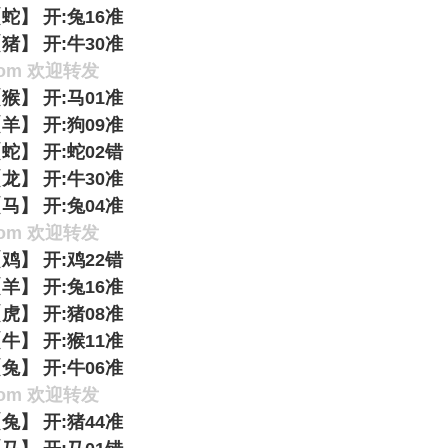
【蛇】 开:兔16准
【猪】 开:牛30准
om 欢迎转发
【猴】 开:马01准
【羊】 开:狗09准
【蛇】 开:蛇02错
【龙】 开:牛30准
【马】 开:兔04准
om 欢迎转发
【鸡】 开:鸡22错
【羊】 开:兔16准
【虎】 开:猪08准
【牛】 开:猴11准
【兔】 开:牛06准
om 欢迎转发
【兔】 开:猪44准