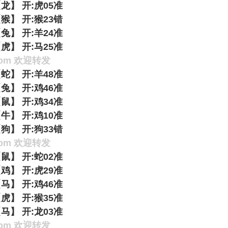
【龙】 开:虎05准
【猴】 开:猴23错
【兔】 开:羊24准
【虎】 开:马25准
om 欢迎转发
【蛇】 开:羊48准
【兔】 开:鸡46准
【鼠】 开:鸡34准
【牛】 开:鸡10准
【狗】 开:狗33错
om 欢迎转发
【鼠】 开:蛇02准
【鸡】 开:虎29准
【马】 开:鸡46准
【虎】 开:猴35准
【马】 开:龙03准
om 欢迎转发