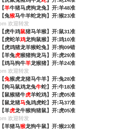
【虎鼠兔猪鸡牛龙
蛇
】开:蛇14准
【
羊
牛猪马虎狗龙兔】开:羊48准
【兔
猴
马牛羊蛇龙狗】开:猴23准
om 欢迎转发
【虎牛鸡
鼠
猪马羊猴】开:鼠31准
【虎蛇羊
鸡
龙狗鼠猴】开:鸡10准
【虎鸡猪龙羊猴蛇兔】开:狗09错
【羊兔
虎
猴猪狗龙马】开:虎29准
【鸡马狗牛
羊
龙猴猪】开:羊24准
om 欢迎转发
【
兔
猴虎龙猪马牛羊】开:兔28准
【狗马鼠鸡龙兔
牛
蛇】开:牛18准
【鼠猴猪牛
虎
羊蛇鸡】开:虎05准
【鼠龙猪
马
兔鸡虎蛇】开:马37准
【羊
虎
龙牛猴狗猪鼠】开:虎05准
om 欢迎转发
【羊猪马
猴
龙狗牛鼠】开:猴23准