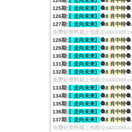
124期:
〖走向未来〗
🧶
8 肖中特

125期:
〖走向未来〗
🧶
8 肖中特

126期:
〖走向未来〗
🧶
8 肖中特

127期:
〖走向未来〗
🧶
8 肖中特

免费好资料就上包租公4443389.c
128期:
〖走向未来〗
🧶
8 肖中特

129期:
〖走向未来〗
🧶
8 肖中特

130期:
〖走向未来〗
🧶
8 肖中特

131期:
〖走向未来〗
🧶
8 肖中特

132期:
〖走向未来〗
🧶
8 肖中特

免费好资料就上包租公4443389.c
133期:
〖走向未来〗
🧶
8 肖中特

134期:
〖走向未来〗
🧶
8 肖中特

135期:
〖走向未来〗
🧶
8 肖中特

136期:
〖走向未来〗
🧶
8 肖中特

137期:
〖走向未来〗
🧶
8 肖中特

免费好资料就上包租公4443389.c