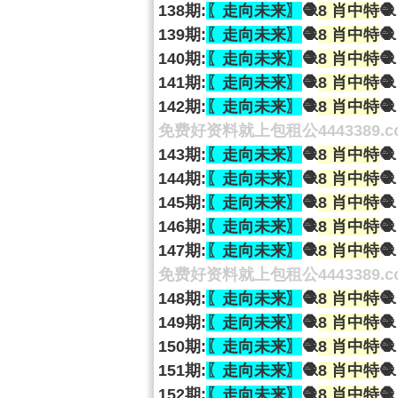
138期:
〖走向未来〗
🧶
8 肖中特

139期:
〖走向未来〗
🧶
8 肖中特

140期:
〖走向未来〗
🧶
8 肖中特

141期:
〖走向未来〗
🧶
8 肖中特

142期:
〖走向未来〗
🧶
8 肖中特

免费好资料就上包租公4443389.c
143期:
〖走向未来〗
🧶
8 肖中特

144期:
〖走向未来〗
🧶
8 肖中特

145期:
〖走向未来〗
🧶
8 肖中特

146期:
〖走向未来〗
🧶
8 肖中特

147期:
〖走向未来〗
🧶
8 肖中特

免费好资料就上包租公4443389.c
148期:
〖走向未来〗
🧶
8 肖中特

149期:
〖走向未来〗
🧶
8 肖中特

150期:
〖走向未来〗
🧶
8 肖中特

151期:
〖走向未来〗
🧶
8 肖中特

152期:
〖走向未来〗
🧶
8 肖中特
