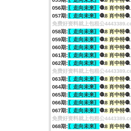
055期:
〖走向未来〗
🧶
8 肖中特

056期:
〖走向未来〗
🧶
8 肖中特

057期:
〖走向未来〗
🧶
8 肖中特

免费好资料就上包租公4443389.c
058期:
〖走向未来〗
🧶
8 肖中特

059期:
〖走向未来〗
🧶
8 肖中特

060期:
〖走向未来〗
🧶
8 肖中特

061期:
〖走向未来〗
🧶
8 肖中特

062期:
〖走向未来〗
🧶
8 肖中特

免费好资料就上包租公4443389.c
063期:
〖走向未来〗
🧶
8 肖中特

064期:
〖走向未来〗
🧶
8 肖中特

065期:
〖走向未来〗
🧶
8 肖中特

066期:
〖走向未来〗
🧶
8 肖中特

067期:
〖走向未来〗
🧶
8 肖中特

免费好资料就上包租公4443389.c
068期:
〖走向未来〗
🧶
8 肖中特
