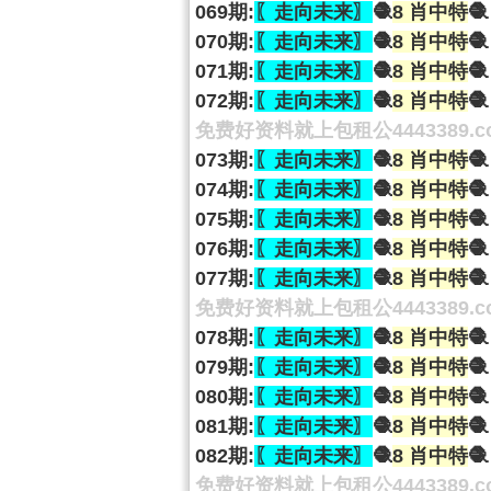
069期:
〖走向未来〗
🧶
8 肖中特

070期:
〖走向未来〗
🧶
8 肖中特

071期:
〖走向未来〗
🧶
8 肖中特

072期:
〖走向未来〗
🧶
8 肖中特

免费好资料就上包租公4443389.c
073期:
〖走向未来〗
🧶
8 肖中特

074期:
〖走向未来〗
🧶
8 肖中特

075期:
〖走向未来〗
🧶
8 肖中特

076期:
〖走向未来〗
🧶
8 肖中特

077期:
〖走向未来〗
🧶
8 肖中特

免费好资料就上包租公4443389.c
078期:
〖走向未来〗
🧶
8 肖中特

079期:
〖走向未来〗
🧶
8 肖中特

080期:
〖走向未来〗
🧶
8 肖中特

081期:
〖走向未来〗
🧶
8 肖中特

082期:
〖走向未来〗
🧶
8 肖中特

免费好资料就上包租公4443389.c