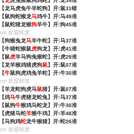
【
龙
虎兔猪鼠狗鸡蛇】开:龙39准
【龙马虎兔牛羊蛇狗】开:鼠31错
【鼠狗蛇猴龙
马
鸡牛】开:马49准
【鼠蛇猪龙猴
狗
羊牛】开:狗45准
om 欢迎转发
【狗猴兔龙
马
羊牛蛇】开:马37准
【牛猪蛇猴鼠
虎
狗龙】开:虎41准
【鼠
虎
羊马狗兔猴蛇】开:虎29准
【龙羊猴鸡猪虎狗
鼠
】开:鼠07准
【
牛
鼠狗虎鸡兔羊蛇】开:牛30准
om 欢迎转发
【羊龙蛇狗虎马
鼠
猪】开:鼠07准
【鸡
马
牛虎猪龙蛇兔】开:马37准
【鼠狗
牛
猴鸡马蛇龙】开:牛30准
【虎猪马蛇
羊
猴牛鸡】开:羊48准
【马狗鸡
蛇
龙牛猴猪】开:蛇26准
om 欢迎转发