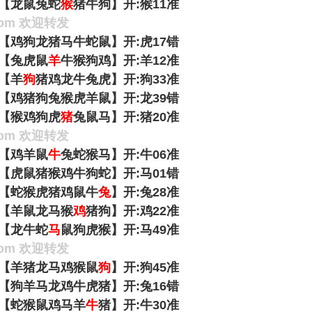
【龙鼠兔蛇
猴
猪牛狗】开:猴11准
om 欢迎转发
【鸡狗龙猪马牛蛇鼠】开:虎17错
【兔虎鼠
羊
牛猴狗鸡】开:羊12准
【羊
狗
猪鸡龙牛兔虎】开:狗33准
【鸡猪狗兔猴虎羊鼠】开:龙39错
【猴鸡狗虎
猪
兔鼠马】开:猪20准
om 欢迎转发
【鸡羊鼠
牛
兔蛇猴马】开:牛06准
【虎鼠猪猴鸡牛狗蛇】开:马01错
【蛇猴虎猪鸡鼠牛
兔
】开:兔28准
【羊鼠龙马猴
鸡
猪狗】开:鸡22准
【龙牛蛇
马
鼠狗虎猴】开:马49准
om 欢迎转发
【羊猪龙马鸡猴鼠
狗
】开:狗45准
【狗羊马龙鸡牛虎猪】开:兔16错
【蛇猴鼠鸡马羊
牛
猪】开:牛30准