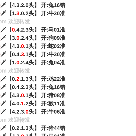
特
🗡【4.3.2.0头】 开:兔16错
特
🗡【1.
3
.0.2头】 开:牛30准
om 欢迎转发
特
🗡【
0
.4.2.3头】 开:马01准
特
🗡【3.
0
.2.4头】 开:狗09准
特
🗡【4.3.
0
.1头】 开:蛇02准
特
🗡【0.4.
3
.1头】 开:牛30准
特
🗡【1.
0
.2.4头】 开:兔04准
om 欢迎转发
特
🗡【0.
2
.1.3头】 开:鸡22准
特
🗡【0.4.2.3头】 开:兔16错
特
🗡【4.3.
0
.1头】 开:猪08准
特
🗡【4.0.
1
.2头】 开:猴11准
特
🗡【4.2.3.
0
头】 开:牛06准
om 欢迎转发
特
🗡【0.2.1.3头】 开:猪44错