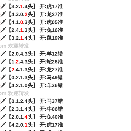
特
🗡【3.2.
1
.4头】 开:虎17准
特
🗡【4.3.0.
2
头】 开:龙27准
特
🗡【4.1.
0
.3头】 开:虎05准
特
🗡【2.4.
1
.3头】 开:兔16准
特
🗡【3.2.
1
.4头】 开:鼠19准
om 欢迎转发
特
🗡【2.0.4.3头】 开:羊12错
特
🗡【1.
2
.4.3头】 开:蛇26准
特
🗡【
2
.4.1.3头】 开:龙27准
特
🗡【0.2.1.3头】 开:马49错
特
🗡【4.2.1.0头】 开:羊36错
om 欢迎转发
特
🗡【0.1.2.4头】 开:马37错
特
🗡【2.3.1.4头】 开:牛06错
特
🗡【2.0.1.
4
头】 开:兔40准
特
🗡【4.2.0.
1
头】 开:虎17准