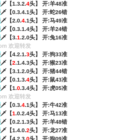
特
🗡【1.3.2.
4
头】 开:羊48准
特
🗡【0.3.4.1头】 开:蛇26错
特
🗡【2.0.
4
.1头】 开:马49准
特
🗡【0.3.1.4头】 开:羊24错
特
🗡【3.
1
.2.0头】 开:兔16准
om 欢迎转发
特
🗡【4.2.1.
3
头】 开:狗33准
特
🗡【
2
.1.4.3头】 开:猴23准
特
🗡【3.1.2.0头】 开:猪44错
特
🗡【0.1.3.
4
头】 开:鼠43准
特
🗡【1.
0
.3.4头】 开:虎05准
om 欢迎转发
特
🗡【0.3.
4
.1头】 开:牛42准
特
🗡【
1
.0.2.4头】 开:马13准
特
🗡【0.2.1.3头】 开:羊48错
特
🗡【1.4.0.
2
头】 开:龙27准
特
🗡【4.2.3.
0
头】 开:狗09准