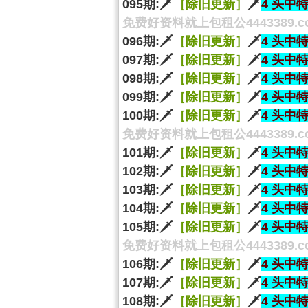
095期:🗡
［除旧更新］
🗡
4 头中
免费好资料就上包租公4443389.c
096期:🗡
［除旧更新］
🗡
4 头中
097期:🗡
［除旧更新］
🗡
4 头中
098期:🗡
［除旧更新］
🗡
4 头中
099期:🗡
［除旧更新］
🗡
4 头中
100期:🗡
［除旧更新］
🗡
4 头中
免费好资料就上包租公4443389.c
101期:🗡
［除旧更新］
🗡
4 头中
102期:🗡
［除旧更新］
🗡
4 头中
103期:🗡
［除旧更新］
🗡
4 头中
104期:🗡
［除旧更新］
🗡
4 头中
105期:🗡
［除旧更新］
🗡
4 头中
免费好资料就上包租公4443389.c
106期:🗡
［除旧更新］
🗡
4 头中
107期:🗡
［除旧更新］
🗡
4 头中
108期:🗡
［除旧更新］
🗡
4 头中