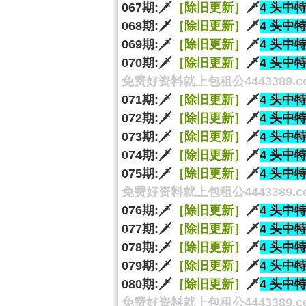
067期:🗡
［除旧更新］
🗡
4 头中
068期:🗡
［除旧更新］
🗡
4 头中
069期:🗡
［除旧更新］
🗡
4 头中
070期:🗡
［除旧更新］
🗡
4 头中
免费好资料就上包租公4443389.c
071期:🗡
［除旧更新］
🗡
4 头中
072期:🗡
［除旧更新］
🗡
4 头中
073期:🗡
［除旧更新］
🗡
4 头中
074期:🗡
［除旧更新］
🗡
4 头中
075期:🗡
［除旧更新］
🗡
4 头中
免费好资料就上包租公4443389.c
076期:🗡
［除旧更新］
🗡
4 头中
077期:🗡
［除旧更新］
🗡
4 头中
078期:🗡
［除旧更新］
🗡
4 头中
079期:🗡
［除旧更新］
🗡
4 头中
080期:🗡
［除旧更新］
🗡
4 头中
免费好资料就上包租公4443389.c