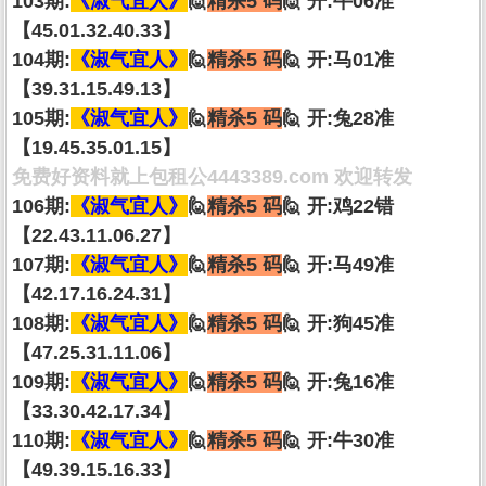
103期:
《淑气宜人》
🙋
精杀5 码
🙋 开:牛06准
【45.01.32.40.33】
104期:
《淑气宜人》
🙋
精杀5 码
🙋 开:马01准
【39.31.15.49.13】
105期:
《淑气宜人》
🙋
精杀5 码
🙋 开:兔28准
【19.45.35.01.15】
免费好资料就上包租公4443389.com 欢迎转发
106期:
《淑气宜人》
🙋
精杀5 码
🙋 开:鸡22错
【22.43.11.06.27】
107期:
《淑气宜人》
🙋
精杀5 码
🙋 开:马49准
【42.17.16.24.31】
108期:
《淑气宜人》
🙋
精杀5 码
🙋 开:狗45准
【47.25.31.11.06】
109期:
《淑气宜人》
🙋
精杀5 码
🙋 开:兔16准
【33.30.42.17.34】
110期:
《淑气宜人》
🙋
精杀5 码
🙋 开:牛30准
【49.39.15.16.33】