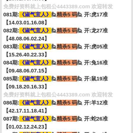
免费好资料就上包租公4443389.com 欢迎转发
081期:
《淑气宜人》
🙋
精杀5 码
🙋 开:虎17准
【14.03.01.16.08】
082期:
《淑气宜人》
🙋
精杀5 码
🙋 开:龙27准
【48.08.06.02.24】
083期:
《淑气宜人》
🙋
精杀5 码
🙋 开:虎05准
【15.26.40.22.33】
084期:
《淑气宜人》
🙋
精杀5 码
🙋 开:兔16准
【09.48.06.07.15】
085期:
《淑气宜人》
🙋
精杀5 码
🙋 开:鼠19准
【09.18.20.16.33】
免费好资料就上包租公4443389.com 欢迎转发
086期:
《淑气宜人》
🙋
精杀5 码
🙋 开:羊12准
【42.17.11.18.41】
087期:
《淑气宜人》
🙋
精杀5 码
🙋 开:蛇26准
【01.02.12.24.23】