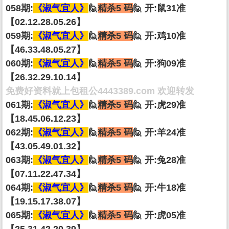
058期:
《淑气宜人》
🙋
精杀5 码
🙋 开:鼠31准
【02.12.28.05.26】
059期:
《淑气宜人》
🙋
精杀5 码
🙋 开:鸡10准
【46.33.48.05.27】
060期:
《淑气宜人》
🙋
精杀5 码
🙋 开:狗09准
【26.32.29.10.14】
免费好资料就上包租公4443389.com 欢迎转发
061期:
《淑气宜人》
🙋
精杀5 码
🙋 开:虎29准
【18.45.06.12.23】
062期:
《淑气宜人》
🙋
精杀5 码
🙋 开:羊24准
【43.05.49.01.32】
063期:
《淑气宜人》
🙋
精杀5 码
🙋 开:兔28准
【07.11.22.47.34】
064期:
《淑气宜人》
🙋
精杀5 码
🙋 开:牛18准
【19.15.17.38.07】
065期:
《淑气宜人》
🙋
精杀5 码
🙋 开:虎05准