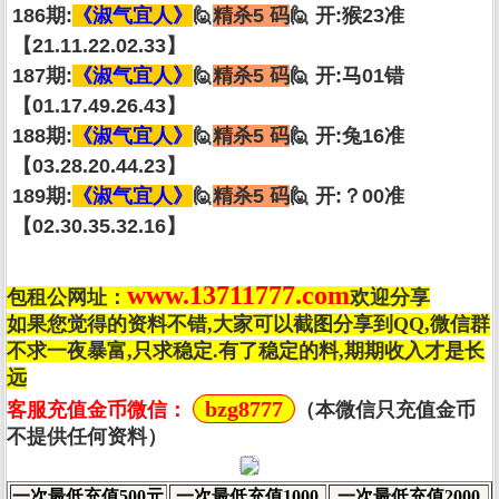
186期:
《淑气宜人》
🙋
精杀5 码
🙋 开:猴23准
【21.11.22.02.33】
187期:
《淑气宜人》
🙋
精杀5 码
🙋 开:马01错
【01.17.49.26.43】
188期:
《淑气宜人》
🙋
精杀5 码
🙋 开:兔16准
【03.28.20.44.23】
189期:
《淑气宜人》
🙋
精杀5 码
🙋 开:？00准
【02.30.35.32.16】
www.13711777.com
包租公网址：
欢迎分享
如果您觉得的资料不错,大家可以截图分享到QQ,微信群
不求一夜暴富,只求稳定.有了稳定的料,期期收入才是长
远
bzg8777
客服充值金币微信：
（本微信只充值金币
不提供任何资料）
一次最低充值500元
一次最低充值1000
一次最低充值2000