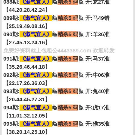
088期:
《淑气宜人》
🙋
精杀5 码
🙋 开:龙27准
【44.20.28.42.24】
089期:
《淑气宜人》
🙋
精杀5 码
🙋 开:马49错
【25.19.49.08.16】
090期:
《淑气宜人》
🙋
精杀5 码
🙋 开:羊36准
【27.45.13.24.16】
免费好资料就上包租公4443389.com 欢迎转发
091期:
《淑气宜人》
🙋
精杀5 码
🙋 开:马37准
【35.26.46.44.18】
092期:
《淑气宜人》
🙋
精杀5 码
🙋 开:牛06准
【22.17.26.36.03】
093期:
《淑气宜人》
🙋
精杀5 码
🙋 开:兔40准
【20.44.45.27.31】
094期:
《淑气宜人》
🙋
精杀5 码
🙋 开:虎17准
【11.01.32.12.05】
095期:
《淑气宜人》
🙋
精杀5 码
🙋 开:猴35准
【38.20.14.25.10】