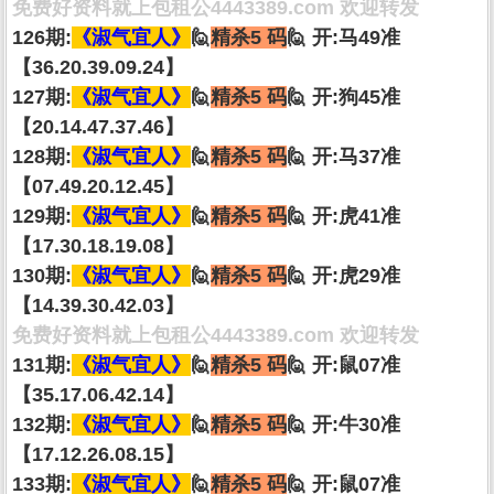
免费好资料就上包租公4443389.com 欢迎转发
126期:
《淑气宜人》
🙋
精杀5 码
🙋 开:马49准
【36.20.39.09.24】
127期:
《淑气宜人》
🙋
精杀5 码
🙋 开:狗45准
【20.14.47.37.46】
128期:
《淑气宜人》
🙋
精杀5 码
🙋 开:马37准
【07.49.20.12.45】
129期:
《淑气宜人》
🙋
精杀5 码
🙋 开:虎41准
【17.30.18.19.08】
130期:
《淑气宜人》
🙋
精杀5 码
🙋 开:虎29准
【14.39.30.42.03】
免费好资料就上包租公4443389.com 欢迎转发
131期:
《淑气宜人》
🙋
精杀5 码
🙋 开:鼠07准
【35.17.06.42.14】
132期:
《淑气宜人》
🙋
精杀5 码
🙋 开:牛30准
【17.12.26.08.15】
133期:
《淑气宜人》
🙋
精杀5 码
🙋 开:鼠07准