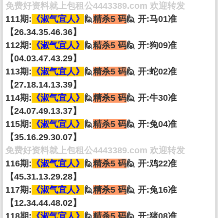
免费好资料就上包租公4443389.com 欢迎转发
111期:
《淑气宜人》
🙋
精杀5 码
🙋 开:马01准
【26.34.35.46.36】
112期:
《淑气宜人》
🙋
精杀5 码
🙋 开:狗09准
【04.03.47.43.29】
113期:
《淑气宜人》
🙋
精杀5 码
🙋 开:蛇02准
【27.18.14.13.39】
114期:
《淑气宜人》
🙋
精杀5 码
🙋 开:牛30准
【24.07.49.13.37】
115期:
《淑气宜人》
🙋
精杀5 码
🙋 开:兔04准
【35.16.29.30.07】
免费好资料就上包租公4443389.com 欢迎转发
116期:
《淑气宜人》
🙋
精杀5 码
🙋 开:鸡22准
【45.31.13.29.28】
117期:
《淑气宜人》
🙋
精杀5 码
🙋 开:兔16准
【12.34.44.48.02】
118期:
《淑气宜人》
🙋
精杀5 码
🙋 开:猪08准