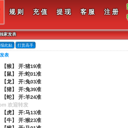
规 则
充 值
提 现
客 服
注 册
公独家发表
举报此贴
打赏高手
家发表
 【猴】 开:猪19准
 【鼠】 开:蛇01准
 【龙】 开:兔03准
 【猪】 开:兔39准
 【蛇】 开:羊24准
om 欢迎转发
 【虎】 开:马13准
 【牛】 开:猴23准