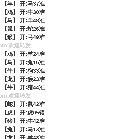
 【羊】 开:马37准
 【鸡】 开:牛30准
 【马】 开:羊48准
 【鼠】 开:蛇26准
 【猴】 开:马49准
om 欢迎转发
 【鸡】 开:羊24准
 【马】 开:兔16准
 【牛】 开:狗33准
 【龙】 开:猴23准
 【牛】 开:猪44准
om 欢迎转发
 【蛇】 开:鼠43准
 【虎】 开:虎05错
 【猪】 开:牛42准
 【兔】 开:马13准
 【龙】 开:羊48准