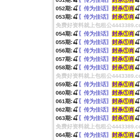
051期:🍒
〖传为佳话〗
封杀①肖

052期:🍒
〖传为佳话〗
封杀①肖

053期:🍒
〖传为佳话〗
封杀①肖

免费好资料就上包租公4443389.c
054期:🍒
〖传为佳话〗
封杀①肖

055期:🍒
〖传为佳话〗
封杀①肖

056期:🍒
〖传为佳话〗
封杀①肖

057期:🍒
〖传为佳话〗
封杀①肖

058期:🍒
〖传为佳话〗
封杀①肖

免费好资料就上包租公4443389.c
059期:🍒
〖传为佳话〗
封杀①肖

060期:🍒
〖传为佳话〗
封杀①肖

061期:🍒
〖传为佳话〗
封杀①肖

062期:🍒
〖传为佳话〗
封杀①肖

063期:🍒
〖传为佳话〗
封杀①肖

免费好资料就上包租公4443389.c
064期:🍒
〖传为佳话〗
封杀①肖
