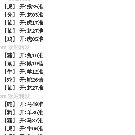
 【虎】 开:猴35准
 【兔】 开:龙03准
 【鼠】 开:虎17准
 【鼠】 开:龙27准
 【鸡】 开:虎05准
om 欢迎转发
 【猪】 开:兔16准
 【鼠】 开:鼠19错
 【牛】 开:羊12准
 【蛇】 开:蛇26错
 【鼠】 开:龙27准
om 欢迎转发
 【蛇】 开:马49准
 【狗】 开:羊36准
 【猪】 开:马37准
 【虎】 开:牛06准