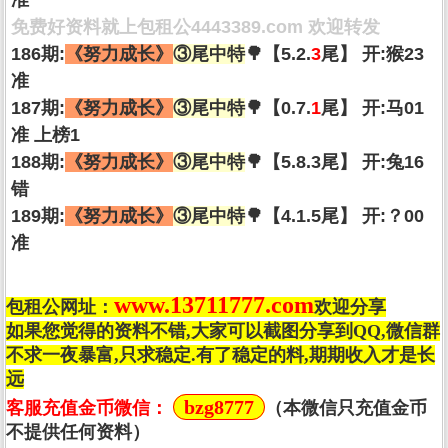
准
免费好资料就上包租公4443389.com 欢迎转发
186期:
《努力成长》
③尾中特
🌳【5.2.
3
尾】 开:猴23
准
187期:
《努力成长》
③尾中特
🌳【0.7.
1
尾】 开:马01
准 上榜1
188期:
《努力成长》
③尾中特
🌳【5.8.3尾】 开:兔16
错
189期:
《努力成长》
③尾中特
🌳【4.1.5尾】 开:？00
准
www.13711777.com
包租公网址：
欢迎分享
如果您觉得的资料不错,大家可以截图分享到QQ,微信群
不求一夜暴富,只求稳定.有了稳定的料,期期收入才是长
远
bzg8777
客服充值金币微信：
（本微信只充值金币
不提供任何资料）