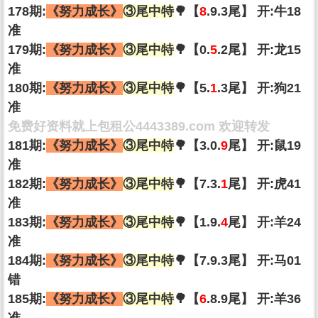
178期:
《努力成长》
③尾中特
🌳【
8
.9.3尾】 开:牛18
准
179期:
《努力成长》
③尾中特
🌳【0.
5
.2尾】 开:龙15
准
180期:
《努力成长》
③尾中特
🌳【5.
1
.3尾】 开:狗21
准
免费好资料就上包租公4443389.com 欢迎转发
181期:
《努力成长》
③尾中特
🌳【3.0.
9
尾】 开:鼠19
准
182期:
《努力成长》
③尾中特
🌳【7.3.
1
尾】 开:虎41
准
183期:
《努力成长》
③尾中特
🌳【1.9.
4
尾】 开:羊24
准
184期:
《努力成长》
③尾中特
🌳【7.9.3尾】 开:马01
错
185期:
《努力成长》
③尾中特
🌳【
6
.8.9尾】 开:羊36