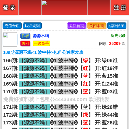
【
】
登 录
注 册
充值金币
认证规则
返回首页
关闭本页
编辑帖子
源源不竭
历史记录
作者
级别
一级高手
25209
阅读:
次
189期源源不竭<1 波中特>包租公独家发表
166期:
［源源不竭］
⌚
1 波中特
⌚【
绿
】 开:绿06准
167期:
［源源不竭］
⌚
1 波中特
⌚【
红
】 开:红19准
168期:
［源源不竭］
⌚
1 波中特
⌚【
蓝
】 开:蓝15准
169期:
［源源不竭］
⌚
1 波中特
⌚【
红
】 开:红24准
170期:
［源源不竭］
⌚
1 波中特
⌚【
蓝
】 开:蓝03准
免费好资料就上包租公4443389.com 欢迎转发
171期:
［源源不竭］
⌚
1 波中特
⌚【蓝】 开:绿28错
172期:
［源源不竭］
⌚
1 波中特
⌚【
绿
】 开:绿44准
173期:
［源源不竭］
⌚
1 波中特
⌚【
蓝
】 开:蓝26准