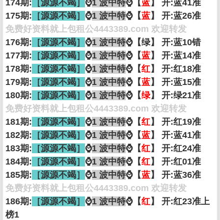
174期:
［源源不竭］
⌚
1 波中特
⌚【
蓝
】 开:蓝41准
175期:
［源源不竭］
⌚
1 波中特
⌚【
蓝
】 开:蓝26准
免费好资料就上包租公4443389.com 欢迎转发
176期:
［源源不竭］
⌚
1 波中特
⌚【绿】 开:蓝10错
177期:
［源源不竭］
⌚
1 波中特
⌚【
蓝
】 开:蓝14准
178期:
［源源不竭］
⌚
1 波中特
⌚【
红
】 开:红18准
179期:
［源源不竭］
⌚
1 波中特
⌚【
蓝
】 开:蓝15准
180期:
［源源不竭］
⌚
1 波中特
⌚【
绿
】 开:绿21准
免费好资料就上包租公4443389.com 欢迎转发
181期:
［源源不竭］
⌚
1 波中特
⌚【
红
】 开:红19准
182期:
［源源不竭］
⌚
1 波中特
⌚【
蓝
】 开:蓝41准
183期:
［源源不竭］
⌚
1 波中特
⌚【
红
】 开:红24准
184期:
［源源不竭］
⌚
1 波中特
⌚【
红
】 开:红01准
185期:
［源源不竭］
⌚
1 波中特
⌚【
蓝
】 开:蓝36准
免费好资料就上包租公4443389.com 欢迎转发
186期:
［源源不竭］
⌚
1 波中特
⌚【
红
】 开:红23准上
榜1