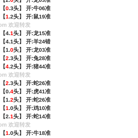
【2.
0
头】 开:龙03准
【
0
.3头】 开:牛06准
【
1
.2头】 开:鼠19准
om 欢迎转发
【4.
1
头】 开:龙15准
【4.1头】 开:羊24错
【1.
0
头】 开:龙03准
【
2
.3头】 开:兔28准
【
4
.2头】 开:猪44准
om 欢迎转发
【
2
.3头】 开:蛇26准
【0.
4
头】 开:虎41准
【1.
2
头】 开:蛇26准
【
1
.0头】 开:鸡10准
【2.
1
头】 开:蛇14准
om 欢迎转发
【
1
.0头】 开:牛18准