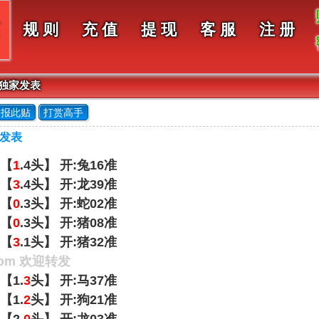
规 则
充 值
提 现
客 服
注 册
公独家发表
举报此贴
打赏高手
家发表
【
1
.4头】 开:兔16准
【
3
.4头】 开:龙39准
【
0
.3头】 开:蛇02准
【
0
.3头】 开:猪08准
【
3
.1头】 开:猪32准
om 欢迎转发
【1.
3
头】 开:马37准
【1.
2
头】 开:狗21准