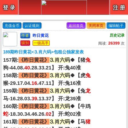
【
】
登 录
注 册
充值金币
认证规则
返回首页
关闭本页
编辑帖子
昨日黄花
历史记录
作者
级别
一级高手
26399
阅读:
次
189期昨日黄花<⒊肖六码>包租公独家发表
157期:
《昨日黄花》
⒊肖六码
🍀【猪
兔
狗-44.08.
40
.28.33.21】 开:兔40准
158期:
《昨日黄花》
⒊肖六码
🍀【虎
兔
猴-29.17.04.
16
.47.11】 开:兔16准
159期:
《昨日黄花》
⒊肖六码
🍀【兔
龙
马-16.28.03.
39
.13.37】 开:龙39准
160期:
《昨日黄花》
⒊肖六码
🍀【牛鸡
蛇
-18.30.34.46.26.
02
】 开:蛇02准
161期:
《昨日黄花》
⒊肖六码
🍀【马
猪