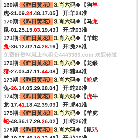
169期:
《昨日黄花》
⒊肖六码
🍀【狗
羊
虎-21.09.
24
.48.17.05】 开:羊24准
170期:
《昨日黄花》
⒊肖六码
🍀【马
龙
鼠-01.25.15.
03
.19.43】 开:龙03准
171期:
《昨日黄花》
⒊肖六码
🍀【羊蛇
兔
-36.12.02.14.
28
.16】 开:兔28准
免费好资料就上包租公4443389.com 欢迎转发
172期:
《昨日黄花》
⒊肖六码
🍀【龙猴
猪
-27.03.47.11.
44
.08】 开:猪44准
173期:
《昨日黄花》
⒊肖六码
🍀【
蛇
虎
兔-
26
.14.05.29.28.04】 开:蛇26准
174期:
《昨日黄花》
⒊肖六码
🍀【
虎
牛
龙-17.
41
.18.42.39.03】 开:虎41准
175期:
《昨日黄花》
⒊肖六码
🍀【羊虎
蛇
-48.36.17.29.
26
.02】 开:蛇26准
176期:
《昨日黄花》
⒊肖六码
🍀【鼠
鸡