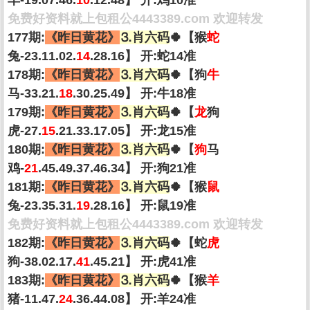
羊-19.07.46.
10
.12.48】 开:鸡10准
免费好资料就上包租公4443389.com 欢迎转发
177期:
《昨日黄花》
⒊肖六码
🍀【猴
蛇
兔-23.11.02.
14
.28.16】 开:蛇14准
178期:
《昨日黄花》
⒊肖六码
🍀【狗
牛
马-33.21.
18
.30.25.49】 开:牛18准
179期:
《昨日黄花》
⒊肖六码
🍀【
龙
狗
虎-27.
15
.21.33.17.05】 开:龙15准
180期:
《昨日黄花》
⒊肖六码
🍀【
狗
马
鸡-
21
.45.49.37.46.34】 开:狗21准
181期:
《昨日黄花》
⒊肖六码
🍀【猴
鼠
兔-23.35.31.
19
.28.16】 开:鼠19准
免费好资料就上包租公4443389.com 欢迎转发
182期:
《昨日黄花》
⒊肖六码
🍀【蛇
虎
狗-38.02.17.
41
.45.21】 开:虎41准
183期:
《昨日黄花》
⒊肖六码
🍀【猴
羊
猪-11.47.
24
.36.44.08】 开:羊24准