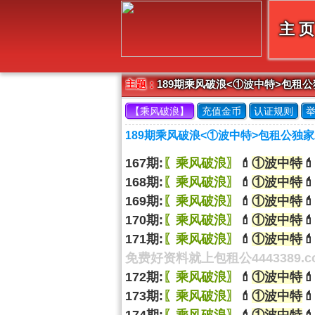
【
】
主 页
主题：
189期乘风破浪<①波中特>包租
【乘风破浪】
充值金币
认证规则
189期乘风破浪<①波中特>包租公独
167期:
〖乘风破浪〗
💄
①波中特

168期:
〖乘风破浪〗
💄
①波中特

169期:
〖乘风破浪〗
💄
①波中特

170期:
〖乘风破浪〗
💄
①波中特

171期:
〖乘风破浪〗
💄
①波中特

免费好资料就上包租公4443389.c
172期:
〖乘风破浪〗
💄
①波中特

173期:
〖乘风破浪〗
💄
①波中特
