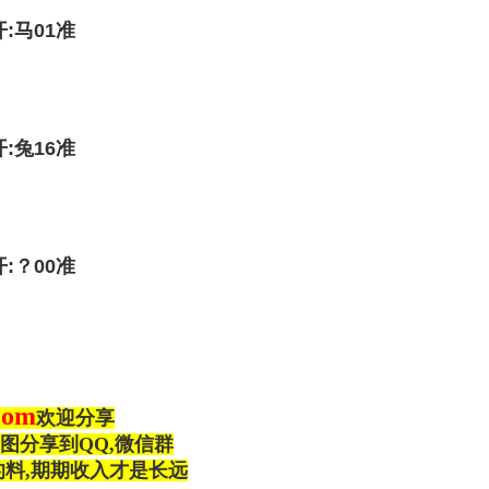
开:马01准
开:兔16准
开:？00准
com
欢迎分享
图分享到QQ,微信群
的料,期期收入才是长远