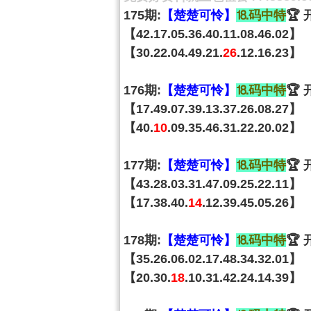
175期:
【楚楚可怜】
⒙码中特
🏆 
【42.17.05.36.40.11.08.46.02】
【30.22.04.49.21.
26
.12.16.23】
176期:
【楚楚可怜】
⒙码中特
🏆 
【17.49.07.39.13.37.26.08.27】
【40.
10
.09.35.46.31.22.20.02】
177期:
【楚楚可怜】
⒙码中特
🏆 
【43.28.03.31.47.09.25.22.11】
【17.38.40.
14
.12.39.45.05.26】
178期:
【楚楚可怜】
⒙码中特
🏆 
【35.26.06.02.17.48.34.32.01】
【20.30.
18
.10.31.42.24.14.39】