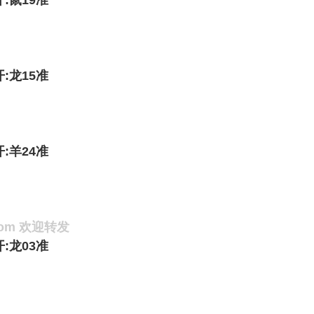
开:鼠19准
开:龙15准
开:羊24准
om 欢迎转发
开:龙03准