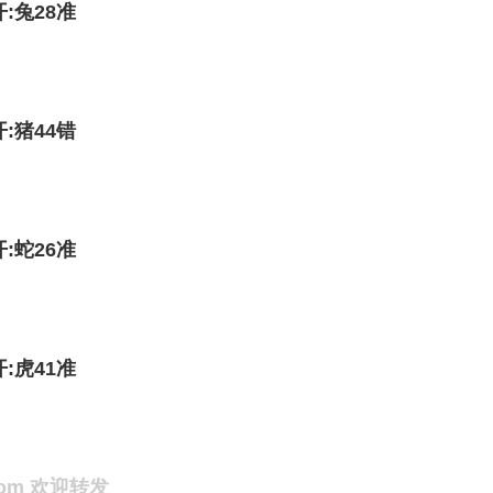
开:兔28准
开:猪44错
开:蛇26准
开:虎41准
om 欢迎转发