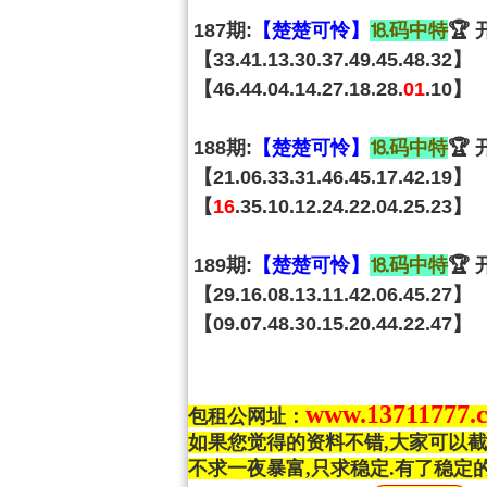
187期:
【楚楚可怜】
⒙码中特
🏆 
【33.41.13.30.37.49.45.48.32】
【46.44.04.14.27.18.28.
01
.10】
188期:
【楚楚可怜】
⒙码中特
🏆 
【21.06.33.31.46.45.17.42.19】
【
16
.35.10.12.24.22.04.25.23】
189期:
【楚楚可怜】
⒙码中特
🏆 
【29.16.08.13.11.42.06.45.27】
【09.07.48.30.15.20.44.22.47】
www.13711777.
包租公网址：
如果您觉得的资料不错,大家可以截
不求一夜暴富,只求稳定.有了稳定