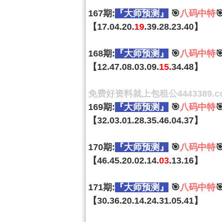
167期:
『大师预测』
🎯
八码中特

【17.04.20.
19
.39.28.23.40】
168期:
『大师预测』
🎯
八码中特

【12.47.08.03.09.
15
.34.48】
免费好资料就上包租公4443389.c
169期:
『大师预测』
🎯
八码中特

【32.03.01.28.35.46.04.37】
170期:
『大师预测』
🎯
八码中特

【46.45.20.02.14.
03
.13.16】
171期:
『大师预测』
🎯
八码中特

【30.36.20.14.24.31.05.41】