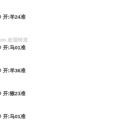
 开:羊24准
om 欢迎转发
 开:马01准
 开:羊36准
 开:猴23准
 开:马01准