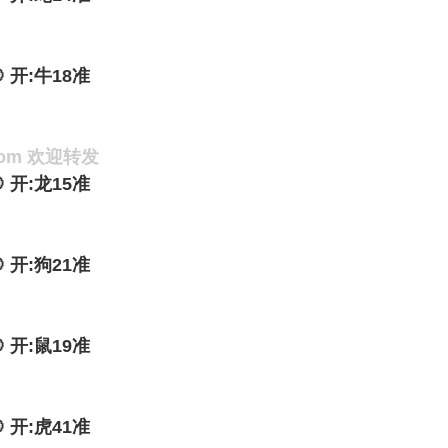
 开:牛18准
om 欢迎转发
 开:龙15准
 开:狗21准
 开:鼠19准
 开:虎41准