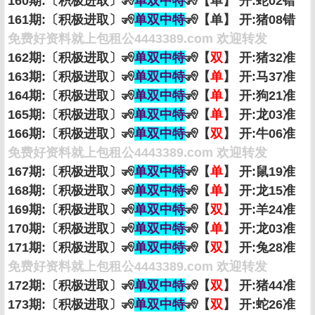
160期:〔积极进取〕🧏
单双中特
🧏【单】 开:蛇02错
161期:〔积极进取〕🧏
单双中特
🧏【单】 开:猪08错
免费好资料就上包租公4443389.com 欢迎转发
162期:〔积极进取〕🧏
单双中特
🧏【
双
】 开:猪32准
163期:〔积极进取〕🧏
单双中特
🧏【
单
】 开:马37准
164期:〔积极进取〕🧏
单双中特
🧏【
单
】 开:狗21准
165期:〔积极进取〕🧏
单双中特
🧏【
单
】 开:龙03准
166期:〔积极进取〕🧏
单双中特
🧏【
双
】 开:牛06准
免费好资料就上包租公4443389.com 欢迎转发
167期:〔积极进取〕🧏
单双中特
🧏【
单
】 开:鼠19准
168期:〔积极进取〕🧏
单双中特
🧏【
单
】 开:龙15准
169期:〔积极进取〕🧏
单双中特
🧏【
双
】 开:羊24准
170期:〔积极进取〕🧏
单双中特
🧏【
单
】 开:龙03准
171期:〔积极进取〕🧏
单双中特
🧏【
双
】 开:兔28准
免费好资料就上包租公4443389.com 欢迎转发
172期:〔积极进取〕🧏
单双中特
🧏【
双
】 开:猪44准
173期:〔积极进取〕🧏
单双中特
🧏【
双
】 开:蛇26准