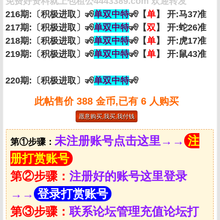
免费好资料就上包租公4443389.com 欢迎转发
216期:〔积极进取〕🧏
单双中特
🧏【
单
】 开:马37准
217期:〔积极进取〕🧏
单双中特
🧏【
双
】 开:蛇26准
218期:〔积极进取〕🧏
单双中特
🧏【
单
】 开:虎17准
219期:〔积极进取〕🧏
单双中特
🧏【
单
】 开:鼠43准
220期:〔积极进取〕🧏
单双中特
🧏
此帖售价 388 金币,已有 6 人购买
未注册账号点击这里→→
注
第①步骤：
册打赏账号
第②步骤：
注册好的账号这里登录
→→
登录打赏账号
第③步骤：
联系论坛管理充值论坛打