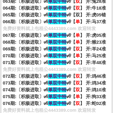
063期:〔积极进取〕🧏
单双中特
🧏【
双
】 开:兔28准
064期:〔积极进取〕🧏
单双中特
🧏【
双
】 开:牛18准
065期:〔积极进取〕🧏
单双中特
🧏【双】 开:虎05错
066期:〔积极进取〕🧏
单双中特
🧏【
单
】 开:马37准
免费好资料就上包租公4443389.com 欢迎转发
067期:〔积极进取〕🧏
单双中特
🧏【
单
】 开:虎05准
068期:〔积极进取〕🧏
单双中特
🧏【
单
】 开:猴23准
069期:〔积极进取〕🧏
单双中特
🧏【
双
】 开:羊24准
070期:〔积极进取〕🧏
单双中特
🧏【
单
】 开:马25准
071期:〔积极进取〕🧏
单双中特
🧏【
双
】 开:羊48准
免费好资料就上包租公4443389.com 欢迎转发
072期:〔积极进取〕🧏
单双中特
🧏【
双
】 开:鸡46准
073期:〔积极进取〕🧏
单双中特
🧏【
双
】 开:鸡34准
074期:〔积极进取〕🧏
单双中特
🧏【
双
】 开:鸡10准
075期:〔积极进取〕🧏
单双中特
🧏【
单
】 开:狗33准
076期:〔积极进取〕🧏
单双中特
🧏【
双
】 开:蛇02准
免费好资料就上包租公4443389.com 欢迎转发