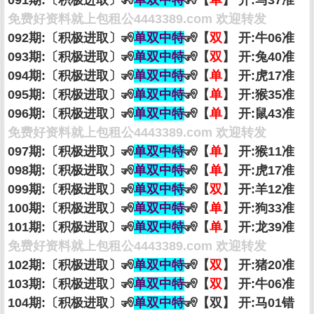
091期:〔积极进取〕🧏
单双中特
🧏【
单
】 开:马37准
免费好资料就上包租公4443389.com 欢迎转发
092期:〔积极进取〕🧏
单双中特
🧏【
双
】 开:牛06准
093期:〔积极进取〕🧏
单双中特
🧏【
双
】 开:兔40准
094期:〔积极进取〕🧏
单双中特
🧏【
单
】 开:虎17准
095期:〔积极进取〕🧏
单双中特
🧏【
单
】 开:猴35准
096期:〔积极进取〕🧏
单双中特
🧏【
单
】 开:鼠43准
免费好资料就上包租公4443389.com 欢迎转发
097期:〔积极进取〕🧏
单双中特
🧏【
单
】 开:猴11准
098期:〔积极进取〕🧏
单双中特
🧏【
单
】 开:虎17准
099期:〔积极进取〕🧏
单双中特
🧏【
双
】 开:羊12准
100期:〔积极进取〕🧏
单双中特
🧏【
单
】 开:狗33准
101期:〔积极进取〕🧏
单双中特
🧏【
单
】 开:龙39准
免费好资料就上包租公4443389.com 欢迎转发
102期:〔积极进取〕🧏
单双中特
🧏【
双
】 开:猪20准
103期:〔积极进取〕🧏
单双中特
🧏【
双
】 开:牛06准
104期:〔积极进取〕🧏
单双中特
🧏【双】 开:马01错