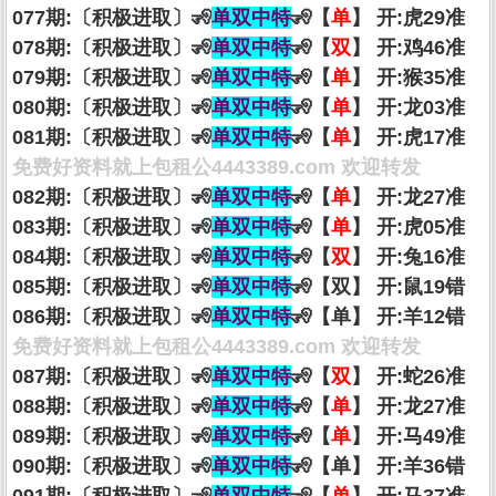
077期:〔积极进取〕🧏
单双中特
🧏【
单
】 开:虎29准
078期:〔积极进取〕🧏
单双中特
🧏【
双
】 开:鸡46准
079期:〔积极进取〕🧏
单双中特
🧏【
单
】 开:猴35准
080期:〔积极进取〕🧏
单双中特
🧏【
单
】 开:龙03准
081期:〔积极进取〕🧏
单双中特
🧏【
单
】 开:虎17准
免费好资料就上包租公4443389.com 欢迎转发
082期:〔积极进取〕🧏
单双中特
🧏【
单
】 开:龙27准
083期:〔积极进取〕🧏
单双中特
🧏【
单
】 开:虎05准
084期:〔积极进取〕🧏
单双中特
🧏【
双
】 开:兔16准
085期:〔积极进取〕🧏
单双中特
🧏【双】 开:鼠19错
086期:〔积极进取〕🧏
单双中特
🧏【单】 开:羊12错
免费好资料就上包租公4443389.com 欢迎转发
087期:〔积极进取〕🧏
单双中特
🧏【
双
】 开:蛇26准
088期:〔积极进取〕🧏
单双中特
🧏【
单
】 开:龙27准
089期:〔积极进取〕🧏
单双中特
🧏【
单
】 开:马49准
090期:〔积极进取〕🧏
单双中特
🧏【单】 开:羊36错