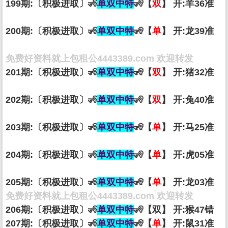
199期:〔积极进取〕🧏
单双中特
🧏【
双
】 开:羊36准
200期:〔积极进取〕🧏
单双中特
🧏【
单
】 开:龙39准
免费好资料就上包租公4443389.com 欢迎转发
201期:〔积极进取〕🧏
单双中特
🧏【
双
】 开:猪32准
202期:〔积极进取〕🧏
单双中特
🧏【
双
】 开:兔40准
203期:〔积极进取〕🧏
单双中特
🧏【
单
】 开:马25准
204期:〔积极进取〕🧏
单双中特
🧏【
单
】 开:虎05准
205期:〔积极进取〕🧏
单双中特
🧏【
单
】 开:龙03准
免费好资料就上包租公4443389.com 欢迎转发
206期:〔积极进取〕🧏
单双中特
🧏【双】 开:猴47错
207期:〔积极进取〕🧏
单双中特
🧏【
单
】 开:鼠31准