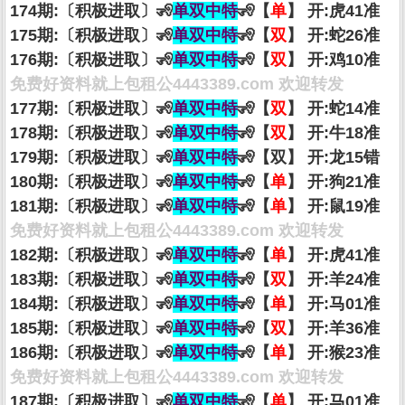
174期:〔积极进取〕🧏
单双中特
🧏【
单
】 开:虎41准
175期:〔积极进取〕🧏
单双中特
🧏【
双
】 开:蛇26准
176期:〔积极进取〕🧏
单双中特
🧏【
双
】 开:鸡10准
免费好资料就上包租公4443389.com 欢迎转发
177期:〔积极进取〕🧏
单双中特
🧏【
双
】 开:蛇14准
178期:〔积极进取〕🧏
单双中特
🧏【
双
】 开:牛18准
179期:〔积极进取〕🧏
单双中特
🧏【双】 开:龙15错
180期:〔积极进取〕🧏
单双中特
🧏【
单
】 开:狗21准
181期:〔积极进取〕🧏
单双中特
🧏【
单
】 开:鼠19准
免费好资料就上包租公4443389.com 欢迎转发
182期:〔积极进取〕🧏
单双中特
🧏【
单
】 开:虎41准
183期:〔积极进取〕🧏
单双中特
🧏【
双
】 开:羊24准
184期:〔积极进取〕🧏
单双中特
🧏【
单
】 开:马01准
185期:〔积极进取〕🧏
单双中特
🧏【
双
】 开:羊36准
186期:〔积极进取〕🧏
单双中特
🧏【
单
】 开:猴23准
免费好资料就上包租公4443389.com 欢迎转发
187期:〔积极进取〕🧏
单双中特
🧏【
单
】 开:马01准