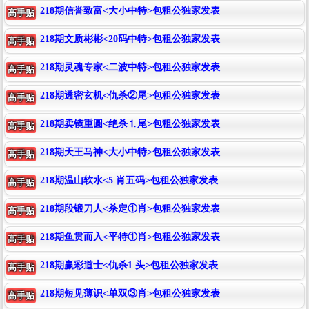
218期信誉致富<大小中特>包租公独家发表
高手贴
218期文质彬彬<20码中特>包租公独家发表
高手贴
218期灵魂专家<二波中特>包租公独家发表
高手贴
218期透密玄机<仇杀②尾>包租公独家发表
高手贴
218期卖镜重圆<绝杀⒈尾>包租公独家发表
高手贴
218期天王马神<大小中特>包租公独家发表
高手贴
218期温山软水<5 肖五码>包租公独家发表
高手贴
218期段锻刀人<杀定①肖>包租公独家发表
高手贴
218期鱼贯而入<平特①肖>包租公独家发表
高手贴
218期赢彩道士<仇杀1 头>包租公独家发表
高手贴
218期短见薄识<单双③肖>包租公独家发表
高手贴