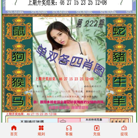
首页
规则
客服
充值
提现