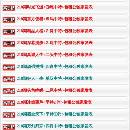
218期时光飞逝<③尾中特>包租公独家发表
高手贴
218期东方使者<⒖码中特>包租公独家发表
高手贴
218期精品人格<⒉肖中特>包租公独家发表
高手贴
218期深巷漫步<⒉尾中特>包租公独家发表
高手贴
218期真诚人生<二头中特>包租公独家发表
高手贴
218期顽强拼搏<四肖中特>包租公独家发表
高手贴
218期好人一生<单双中特>包租公独家发表
高手贴
218期头角峥嵘<二尾中特>包租公独家发表
高手贴
218期冰糖葫芦<平特2 肖>包租公独家发表
高手贴
218期霸全天下<平特①肖>包租公独家发表
高手贴
218期万剑归宗<四肖中特>包租公独家发表
高手贴