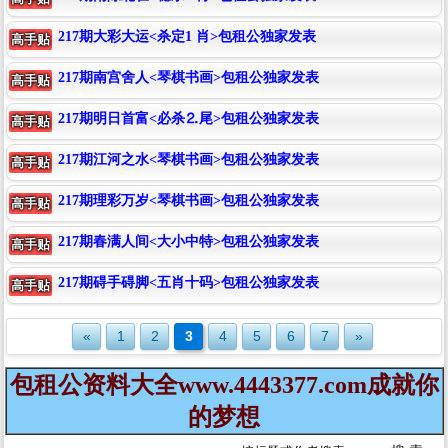
217期大彩大运<杀定1 肖>包租公独家发表
高手贴
217期南宫舍人<琴棋书画>包租公独家发表
高手贴
217期明日首富<必杀⒉尾>包租公独家发表
高手贴
217期江河之水<琴棋书画>包租公独家发表
高手贴
217期理彩万岁<琴棋书画>包租公独家发表
高手贴
217期春满人间<大小中特>包租公独家发表
高手贴
217期碍手碍脚<五肖十码>包租公独家发表
高手贴
«
1
2
3
4
5
6
7
»
包租公资料大全www.4443377.com成就你
的梦想