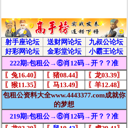
射手座论坛
送财网论坛
九叔公论坛
好彩网论坛
金彩堂论坛
小霸王论坛
222期:包租公→⑥肖12码→开？？准
〖兔16.40〗
〖猪08.44〗
〖龙03.39〗
〖猴11.35〗
〖马13.49〗
〖羊12.48〗
包租公资料大全www.4443377.com成就你
的梦想
219期:包租公→⑥肖12码→开？？准