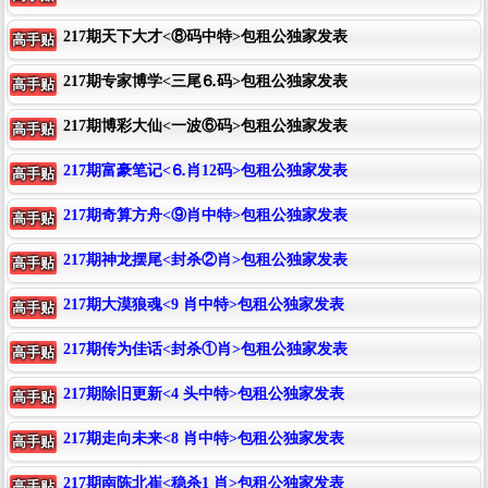
217期天下大才<⑧码中特>包租公独家发表
高手贴
217期专家博学<三尾⒍码>包租公独家发表
高手贴
217期博彩大仙<一波⑥码>包租公独家发表
高手贴
217期富豪笔记<⒍肖12码>包租公独家发表
高手贴
217期奇算方舟<⑨肖中特>包租公独家发表
高手贴
217期神龙摆尾<封杀②肖>包租公独家发表
高手贴
217期大漠狼魂<9 肖中特>包租公独家发表
高手贴
217期传为佳话<封杀①肖>包租公独家发表
高手贴
217期除旧更新<4 头中特>包租公独家发表
高手贴
217期走向未来<8 肖中特>包租公独家发表
高手贴
217期南陈北崔<稳杀1 肖>包租公独家发表
高手贴