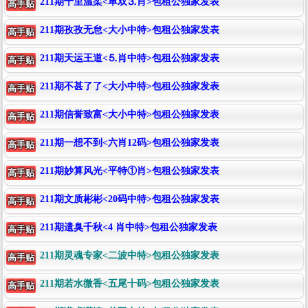
211期十里温柔<单双⒊肖>包租公独家发表
高手贴
211期孜孜无怠<大小中特>包租公独家发表
高手贴
211期天运王道<⒌肖中特>包租公独家发表
高手贴
211期不甚了了<大小中特>包租公独家发表
高手贴
211期信誉致富<大小中特>包租公独家发表
高手贴
211期一想不到<六肖12码>包租公独家发表
高手贴
211期妙算风光<平特①肖>包租公独家发表
高手贴
211期文质彬彬<20码中特>包租公独家发表
高手贴
211期遗臭千秋<4 肖中特>包租公独家发表
高手贴
211期灵魂专家<二波中特>包租公独家发表
高手贴
211期若水微香<五尾十码>包租公独家发表
高手贴