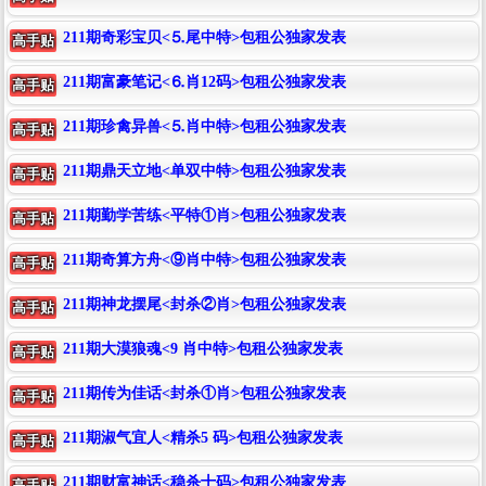
211期奇彩宝贝<⒌尾中特>包租公独家发表
高手贴
211期富豪笔记<⒍肖12码>包租公独家发表
高手贴
211期珍禽异兽<⒌肖中特>包租公独家发表
高手贴
211期鼎天立地<单双中特>包租公独家发表
高手贴
211期勤学苦练<平特①肖>包租公独家发表
高手贴
211期奇算方舟<⑨肖中特>包租公独家发表
高手贴
211期神龙摆尾<封杀②肖>包租公独家发表
高手贴
211期大漠狼魂<9 肖中特>包租公独家发表
高手贴
211期传为佳话<封杀①肖>包租公独家发表
高手贴
211期淑气宜人<精杀5 码>包租公独家发表
高手贴
211期财富神话<稳杀十码>包租公独家发表
高手贴