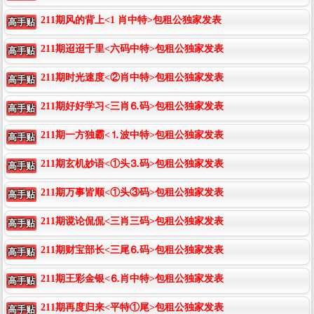
211期风的背上<1 肖中特>包租公独家发表
高手贴
211期迢迢千里<六码中特>包租公独家发表
高手贴
211期时光速度<②肖中特>包租公独家发表
高手贴
211期好好学习<三肖⒍码>包租公独家发表
高手贴
211期一方独霸<⒈波中特>包租公独家发表
高手贴
211期玄机妙语<①头⒊码>包租公独家发表
高手贴
211期万事皆顺<①头③码>包租公独家发表
高手贴
211期谠论侃侃<三肖三码>包租公独家发表
高手贴
211期财宝部长<三尾⒍码>包租公独家发表
高手贴
211期王彩金银<⒍肖中特>包租公独家发表
高手贴
211期再度归来<平特①尾>包租公独家发表
高手贴