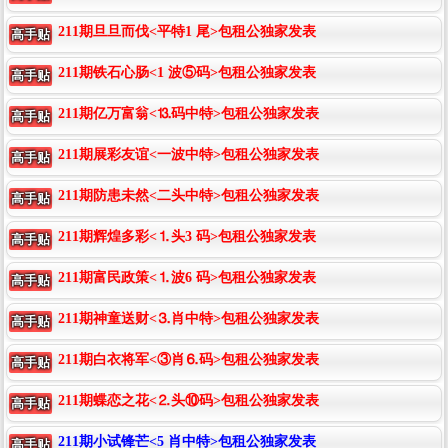
211期旦旦而伐<平特1 尾>包租公独家发表
高手贴
211期铁石心肠<1 波⑤码>包租公独家发表
高手贴
211期亿万富翁<⒔码中特>包租公独家发表
高手贴
211期展彩友谊<一波中特>包租公独家发表
高手贴
211期防患未然<二头中特>包租公独家发表
高手贴
211期辉煌多彩<⒈头3 码>包租公独家发表
高手贴
211期富民政策<⒈波6 码>包租公独家发表
高手贴
211期神童送财<⒊肖中特>包租公独家发表
高手贴
211期白衣将军<③肖⒍码>包租公独家发表
高手贴
211期蝶恋之花<⒉头⑩码>包租公独家发表
高手贴
211期小试锋芒<5 肖中特>包租公独家发表
高手贴