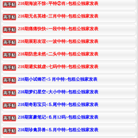
210期海波不惊<平特②肖>包租公独家发表
高手贴
210期无名英雄<三肖中特>包租公独家发表
高手贴
210期痛痛快快<一段中特>包租公独家发表
高手贴
210期展彩友谊<一波中特>包租公独家发表
高手贴
210期防患未然<二头中特>包租公独家发表
高手贴
210期避实就虚<七码中特>包租公独家发表
高手贴
210期小试锋芒<5 肖中特>包租公独家发表
高手贴
210期梦幻星空<大小中特>包租公独家发表
高手贴
210期奇彩宝贝<⒌尾中特>包租公独家发表
高手贴
210期富豪笔记<⒍肖12码>包租公独家发表
高手贴
210期珍禽异兽<⒌肖中特>包租公独家发表
高手贴