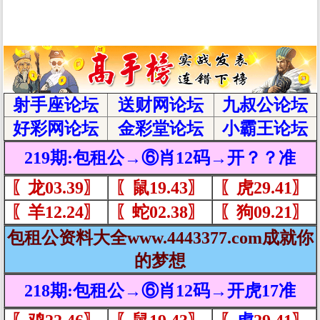
射手座论坛
送财网论坛
九叔公论坛
好彩网论坛
金彩堂论坛
小霸王论坛
219期:包租公→⑥肖12码→开？？准
〖龙03.39〗
〖鼠19.43〗
〖虎29.41〗
〖羊12.24〗
〖蛇02.38〗
〖狗09.21〗
包租公资料大全www.4443377.com成就你
的梦想
218期:包租公→⑥肖12码→开虎17准