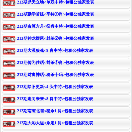
212期鼎天立地<单双中特>包租公独家发表
高手贴
212期勤学苦练<平特①肖>包租公独家发表
高手贴
212期奇算方舟<⑨肖中特>包租公独家发表
高手贴
212期神龙摆尾<封杀②肖>包租公独家发表
高手贴
212期大漠狼魂<9 肖中特>包租公独家发表
高手贴
212期传为佳话<封杀①肖>包租公独家发表
高手贴
212期财富神话<稳杀十码>包租公独家发表
高手贴
212期除旧更新<4 头中特>包租公独家发表
高手贴
212期走向未来<8 肖中特>包租公独家发表
高手贴
212期南陈北崔<稳杀1 肖>包租公独家发表
高手贴
212期大彩大运<杀定1 肖>包租公独家发表
高手贴