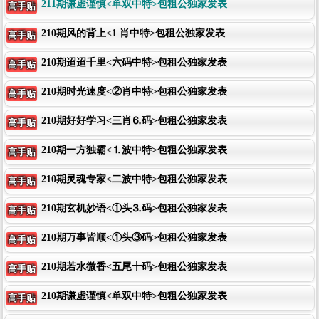
211期谦虚谨慎<单双中特>包租公独家发表
高手贴
210期风的背上<1 肖中特>包租公独家发表
高手贴
210期迢迢千里<六码中特>包租公独家发表
高手贴
210期时光速度<②肖中特>包租公独家发表
高手贴
210期好好学习<三肖⒍码>包租公独家发表
高手贴
210期一方独霸<⒈波中特>包租公独家发表
高手贴
210期灵魂专家<二波中特>包租公独家发表
高手贴
210期玄机妙语<①头⒊码>包租公独家发表
高手贴
210期万事皆顺<①头③码>包租公独家发表
高手贴
210期若水微香<五尾十码>包租公独家发表
高手贴
210期谦虚谨慎<单双中特>包租公独家发表
高手贴