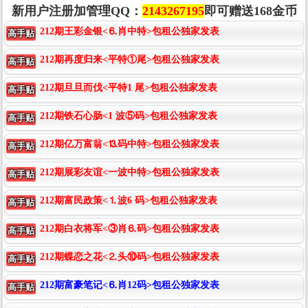
新用户注册加管理QQ：
2143267195
即可赠送168金币
212期王彩金银<⒍肖中特>包租公独家发表
高手贴
212期再度归来<平特①尾>包租公独家发表
高手贴
212期旦旦而伐<平特1 尾>包租公独家发表
高手贴
212期铁石心肠<1 波⑤码>包租公独家发表
高手贴
212期亿万富翁<⒔码中特>包租公独家发表
高手贴
212期展彩友谊<一波中特>包租公独家发表
高手贴
212期富民政策<⒈波6 码>包租公独家发表
高手贴
212期白衣将军<③肖⒍码>包租公独家发表
高手贴
212期蝶恋之花<⒉头⑩码>包租公独家发表
高手贴
212期富豪笔记<⒍肖12码>包租公独家发表
高手贴