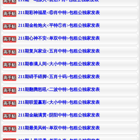
高手贴
211期彩神福星<⑥肖中特>包租公独家发表
高手贴
211期金枪炮火<平特①肖>包租公独家发表
高手贴
211期心神不安<单双中特>包租公独家发表
高手贴
211期复兴家业<五肖中特>包租公独家发表
高手贴
211期春满人间<大小中特>包租公独家发表
高手贴
211期碍手碍脚<五肖十码>包租公独家发表
高手贴
211期翻腾怒吼<二波中特>包租公独家发表
高手贴
211期联盟赢彩<大小中特>包租公独家发表
高手贴
211期金融满贯<阴阳中特>包租公独家发表
高手贴
211期最美风铃<单双中特>包租公独家发表
高手贴